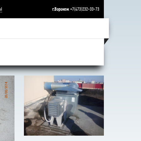
Ы
г.Воронеж
+7(473)232-33-73