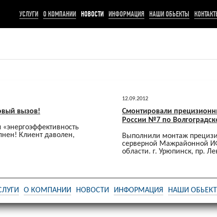
УСЛУГИ
О КОМПАНИИ
НОВОСТИ
ИНФОРМАЦИЯ
НАШИ ОБЬЕКТЫ
КОНТАКТ
12.09.2012
овый вызов!
Смонтировали прецизион
России №7 по Волгоградск
л «энергоэффективность
нен! Клиент даволен,
Выполнили монтаж прецизи
серверной Мажрайонной ИФ
области. г. Урюпинск, пр. Л
СЛУГИ
О КОМПАНИИ
НОВОСТИ
ИНФОРМАЦИЯ
НАШИ ОБЬЕК